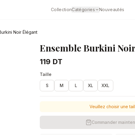
Collection
Catégories
Nouveautés
urkini Noir Élégant
Ensemble Burkini Noir
119 DT
Taille
S
M
L
XL
XXL
Veuillez choisir une tail
Commander mainten