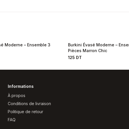
asé Moderne – Ensemble 3
Burkini Évasé Moderne – Ense
Pièces Marron Chic
125 DT
Informations
À propos
Conditions de livraison
Politique de retour
FAQ