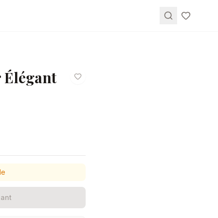
 Élégant
le
ant