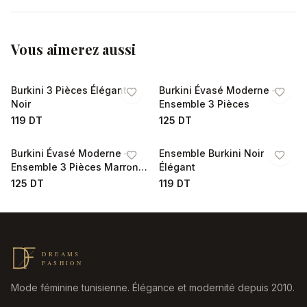
Vous aimerez aussi
Burkini 3 Pièces Élégant
Burkini Évasé Moderne –
Noir
Ensemble 3 Pièces
119 DT
125 DT
Burkini Évasé Moderne –
Ensemble Burkini Noir
Ensemble 3 Pièces Marron
Élégant
Chic
125 DT
119 DT
Mode féminine tunisienne. Élégance et modernité depuis 2010.